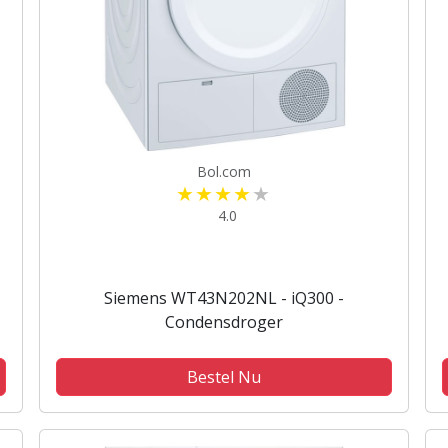
Bol.com
4.0
Siemens WT43N202NL - iQ300 -
Condensdroger
Bestel Nu