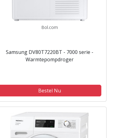
Bol.com
Samsung DV80T7220BT - 7000 serie -
Warmtepompdroger
Bestel Nu