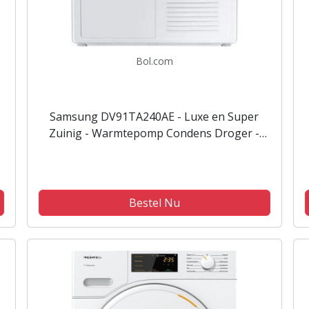
Bol.com
Samsung DV91TA240AE - Luxe en Super
Zuinig - Warmtepomp Condens Droger -
9kg - A+++ - Quick Dry
Bestel Nu