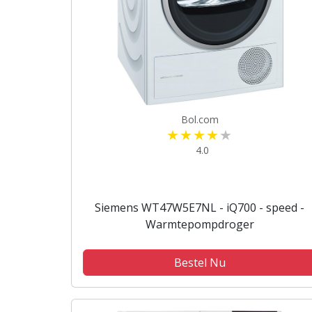
Bol.com
4.0
Siemens WT47W5E7NL - iQ700 - speed -
Warmtepompdroger
Bestel Nu