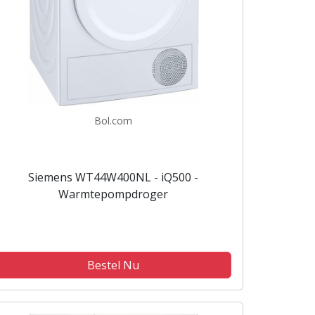
Bol.com
Siemens WT44W400NL - iQ500 -
Warmtepompdroger
Bestel Nu