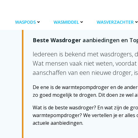
Ga
naar
de
BESTE WASDROGER
WASPODS
WASMIDDEL
WASVERZACHTER
inhoud
Beste Wasdroger
aanbiedingen en To
Iedereen is bekend met wasdrogers, dé
Wat mensen vaak niet weten, voordat
aanschaffen van een nieuwe droger, is 
De ene is de warmtepompdroger en de andere
zo goed mogelijk te drogen. Dit doen ze wel 
Wat is de beste wasdroger? En wat zijn de gr
warmtepompdroger? We vertellen je er alles 
actuele aanbiedingen.