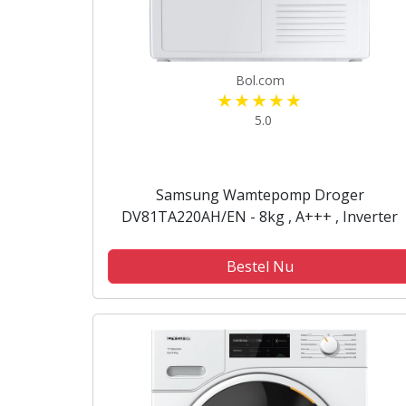
Bol.com
5.0
Samsung Wamtepomp Droger
DV81TA220AH/EN - 8kg , A+++ , Inverter
Bestel Nu