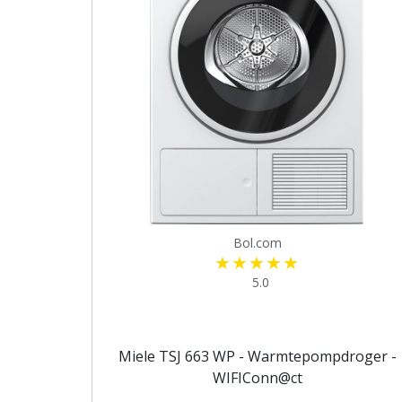
Bol.com
5.0
Miele TSJ 663 WP - Warmtepompdroger -
WIFIConn@ct