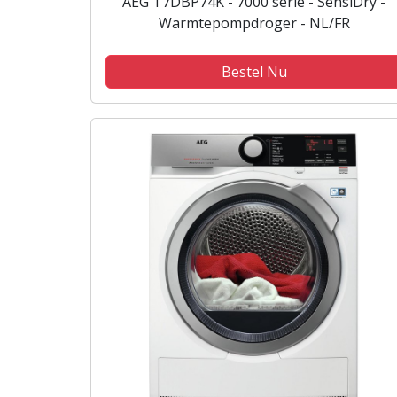
AEG T7DBP74K - 7000 serie - SensiDry -
Warmtepompdroger - NL/FR
Bestel Nu