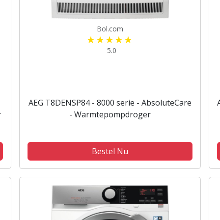
Bol.com
5.0
AEG T8DENSP84 - 8000 serie - AbsoluteCare
-
- Warmtepompdroger
Bestel Nu