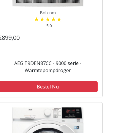
Bol.com
5.0
€899,00
AEG T9DEN87CC - 9000 serie -
Warmtepompdroger
Bestel Nu