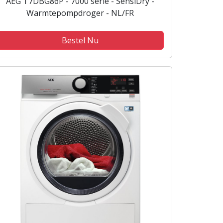
AEG T7DBG86P - 7000 serie - SensiDry -
Warmtepompdroger - NL/FR
Bestel Nu