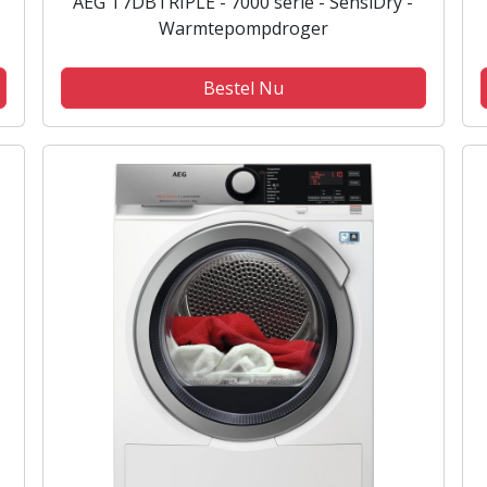
AEG T7DBTRIPLE - 7000 serie - SensiDry -
Warmtepompdroger
Bestel Nu