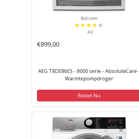
Bol.com
4.0
€899,00
AEG T8DE86ES - 8000 serie - AbsoluteCare 
Warmtepompdroger
Bestel Nu