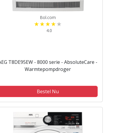
Bol.com
4.0
AEG T8DE95EW - 8000 serie - AbsoluteCare -
Warmtepompdroger
Bestel Nu