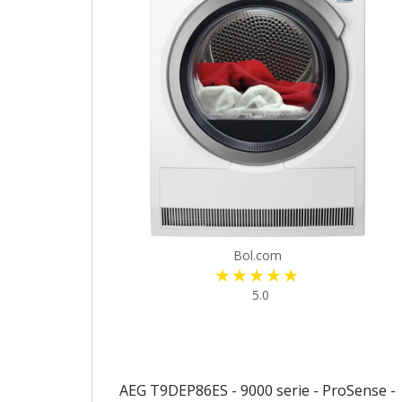
Bol.com
5.0
AEG T9DEP86ES - 9000 serie - ProSense -