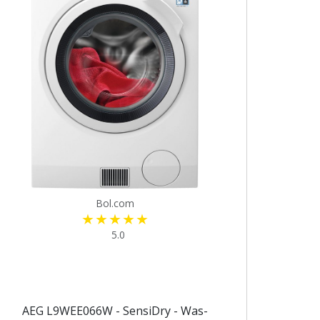
Bol.com
5.0
AEG L9WEE066W - SensiDry - Was-