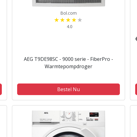
Bol.com
4.0
AEG T9DE98SC - 9000 serie - FiberPro -
Warmtepompdroger
Bestel Nu