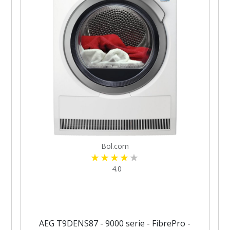
Bol.com
4.0
AEG T9DENS87 - 9000 serie - FibrePro -