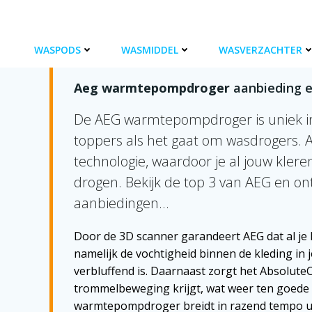
Ga
naar
de
UITGELICHT
WASPODS
WASMIDDEL
WASVERZACHTER
inhoud
Aeg warmtepompdroger
aanbieding e
De AEG warmtepompdroger is uniek in 
toppers als het gaat om wasdrogers. A
technologie, waardoor je al jouw kler
drogen. Bekijk de top 3 van AEG en o
aanbiedingen…
Door de 3D scanner garandeert AEG dat al je
namelijk de vochtigheid binnen de kleding i
verbluffend is. Daarnaast zorgt het AbsoluteC
trommelbeweging krijgt, wat weer ten goede 
warmtepompdroger breidt in razend tempo uit 