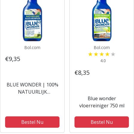
Bol.com
Bol.com
€9,35
4.0
€8,35
BLUE WONDER | 100%
NATUURLIJK
Blue wonder
ALLESREINIGER |
vloerreiniger 750 ml
WITTE CEDER
BEGAMOT | 750 ml fles
met dop
Bestel Nu
Bestel Nu