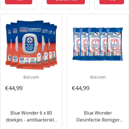
750 ml
spray
Bol.com
Bol.com
€44,99
€44,99
Blue Wonder 6 x 80
Blue Wonder
doekjes - antibacteriële
Desinfectie Reiniger
doekjes - desinfectie
Doekjes - 5 x 80 stuks