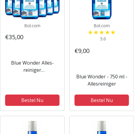
Bol.com
Bol.com
€35,00
5.0
€9,00
Blue Wonder Alles-
reiniger
Blue Wonder - 750 ml -
Voordeelverpakking –
Allesreiniger
6x 750 ml fles met Dop
Bestel Nu
Bestel Nu