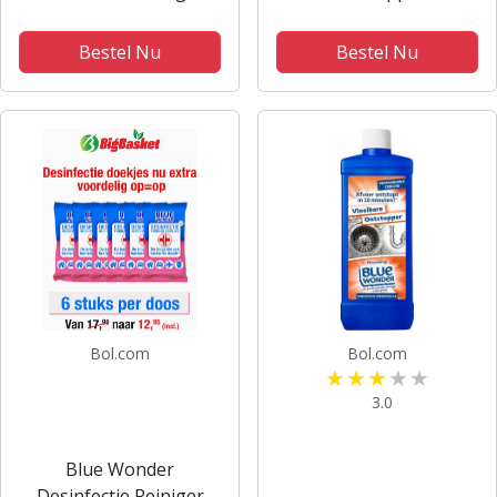
Doekjes - 12 x 20 stuks
Voordeelverpakking -
6x 750 ml
Bestel Nu
Bestel Nu
Bol.com
Bol.com
3.0
Blue Wonder
Desinfectie Reiniger