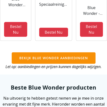
Speciaalreiniger
Wonder
Blue
tegen schimmel
desinfectie
Wonder -
- 750 ml Spray
spray - 4
750 ml - Bad
fles
stuks
& Toilet
Bestel
Bestel
Spray
Nu
Bestel Nu
Nu
BEKIJK BLUE WONDER AANBIEDINGEN
Let op: aanbiedingen en prijzen kunnen dagelijks wijzigen.
Beste Blue Wonder producten
Na uitvoerig te hebben getest nemen we je mee in onze
ervaring met dit fijne merk. Hieronder worden een aantal