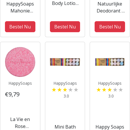
Body Lotion
HappySoaps
Natuurlijke
Bar Fruitfull
Mahonie
Deodorant -
Passion
Houten
Sinaasappel
Shampoo Bar
Bestel Nu
Bestel Nu
Bestel Nu
/ Zeep
Houder
HappySoaps
HappySoaps
HappySoaps
€9,79
3.0
3.0
La Vie en
Rose
Mini Bath
Happy Soaps