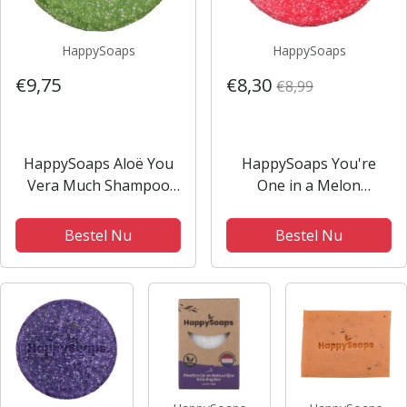
HappySoaps
HappySoaps
€9,75
€8,30
€8,99
HappySoaps Aloë You
HappySoaps You're
Vera Much Shampoo
One in a Melon
Bar 70gr - Anti-roos
Shampoo Bar 70gr -
vrouwen - Voor
Anti-roos vrouwen -
Bestel Nu
Bestel Nu
Beschadigd
Voor Krullend
haar/Gevoelige
haar/Normaal haar -
hoofdhuid/Hoofdhuid
70gr
met roos - 70gr