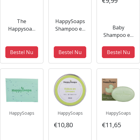
€9,99
The
HappySoaps
Baby
Happysoap
Shampoo en
Shampoo en
Shaving Bar
conditioner
Body Wash
Munt |
set | Aloe
Bar - Little
natuurlijke
you vera
Bestel Nu
Bestel Nu
Bestel Nu
Sunshine
scheerzeep
much
HappySoaps
HappySoaps
HappySoaps
€10,80
€11,65