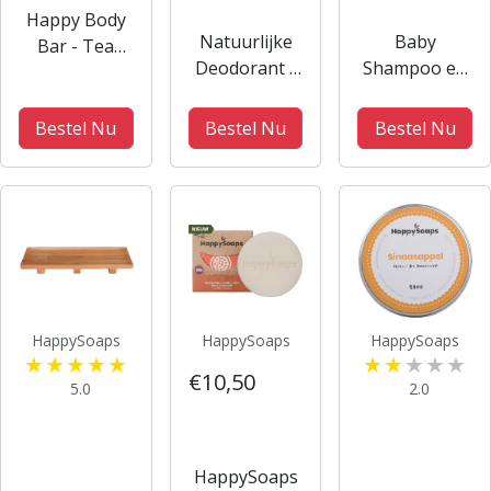
Happy Body
Natuurlijke
Baby
Bar - Tea
Deodorant -
Shampoo en
Tree en
Kokos en
Body Wash
Pepermunt
Limoen
Bar - Aloë
Bestel Nu
Bestel Nu
Bestel Nu
You Vera
Much
HappySoaps
HappySoaps
HappySoaps
€10,50
5.0
2.0
HappySoaps