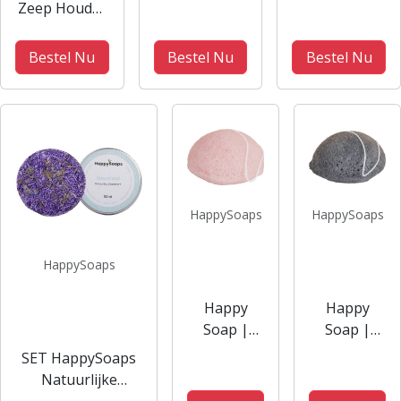
Zeep Houder
Pepermunt
van Bamboe
voor twee
Bestel Nu
Bestel Nu
Bestel Nu
Shampoo
Bars en Zeep
HappySoaps
HappySoaps
HappySoaps
Happy
Happy
Soap |
Soap |
100%
100%
SET HappySoaps
natuurlijke
natuurlijke
Natuurlijke
spons
spons
deodorant