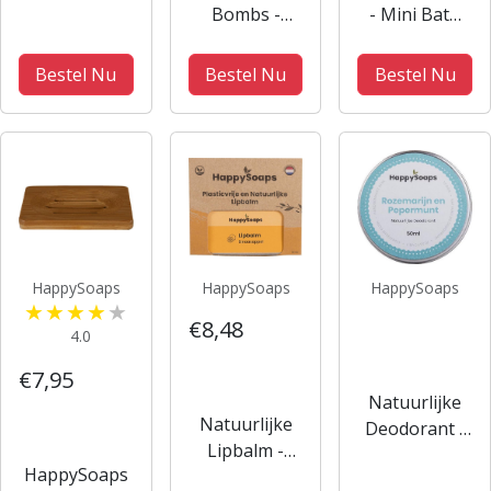
Shampoo Bar
Bombs -
- Mini Bath
- 70 g
Herbal
Bombs –
Sweets
Tropical
Bestel Nu
Bestel Nu
Bestel Nu
Fruits-8 stuks
HappySoaps
HappySoaps
HappySoaps
€8,48
4.0
€7,95
Natuurlijke
Natuurlijke
Deodorant -
Lipbalm -
Rozemarijn
HappySoaps
Sinaasappel -
en