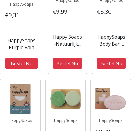
HappySoaps
HappySoaps
HappySoaps
€9,99
€8,30
€9,31
Happy Soaps
HappySoaps
HappySoaps
-Natuurlijke
Body Bar –
Purple Rain
- Scheerzeep
Arganolie en
Shampoo Bar
- Lavendel -
Rozemarijn
70gr -
Bestel Nu
Bestel Nu
Bestel Nu
Plasticvrij -
Zilvershampoo
Vegan -
vrouwen -
Dierproefvrij
Voor
- 80 gram
Beschadigd
haar/Normaal
haar/Verzwakt
en breekbaar
haar - 70gr
HappySoaps
HappySoaps
HappySoaps