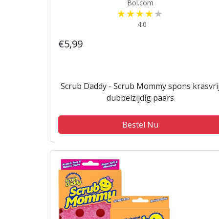
Bol.com
4.0
€5,99
Scrub Daddy - Scrub Mommy spons krasvri
dubbelzijdig paars
Bestel Nu