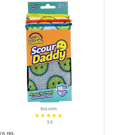
Bol.com
5.0
€6,99