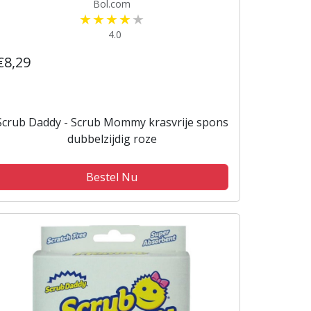
Bol.com
4.0
€8,29
Scrub Daddy - Scrub Mommy krasvrije spons
dubbelzijdig roze
Bestel Nu