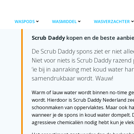
Ga
naar
de
SCRUB DADDY
WASPODS
WASMIDDEL
WASVERZACHTER
inhoud
Scrub Daddy
kopen en de beste aanbi
De Scrub Daddy spons ziet er niet alle
Niet voor niets is Scrub Daddy razend
‘ie bij in aanraking met koud water h
samendrukbaar wordt. Wauw!
Warm of lauw water wordt binnen no-time gea
wordt. Hierdoor is Scrub Daddy Nederland zee
schoonmaken van oppervlaktes. Maar ook har
wanneer je de spons in koud water dompelt. D
agressieve chemicaliën nodig hebt kun je vle