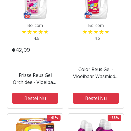
Bol.com
Bol.com
4.6
4.6
€42,99
Color Reus Gel -
Frisse Reus Gel
Vloeibaar Wasmiddel
Orchidee - Vloeibaar
- Gekleurde Was -
Wasmiddel -
100 Wasbeurten -
Gekleurde Was -
Grootverpakking
Bestel Nu
Bestel Nu
Frisse Geurbeleving
- 100 Wasbeurten -
Grootverpakking
-41%
-35%