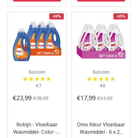
Voordeelverpakking
wasbeurten -
Voordeelverpakking
-69%
-65%
Bol.com
Bol.com
4.7
4.6
€23,99
€17,99
€78,99
€51,99
Robijn - Vloeibaar
Omo Kleur Vloeibaar
Wasmiddel- Color - 6
Wasmiddel - 6 x 20