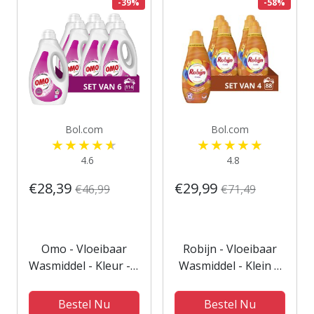
Wasbeurten -
-39%
-58%
Voordeelverpakking
Bol.com
Bol.com
4.6
4.8
€28,39
€29,99
€46,99
€71,49
Omo - Vloeibaar
Robijn - Vloeibaar
Wasmiddel - Kleur - 6
Wasmiddel - Klein &
flessen - 114
krachtig - Color - 4
Wasbeurten -
flessen - 88
Bestel Nu
Bestel Nu