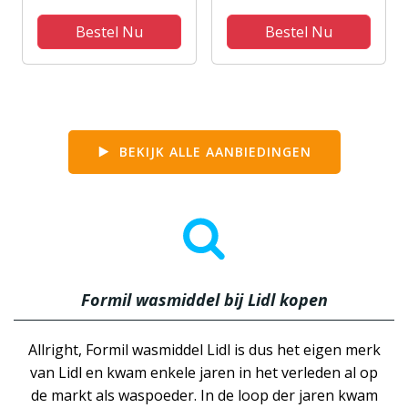
flessen - 144
wasbeurten -
Wasbeurten -
Voordeelverpakking
Bestel Nu
Bestel Nu
Voordeelverpakking
BEKIJK ALLE AANBIEDINGEN
Formil wasmiddel bij Lidl kopen
Allright, Formil wasmiddel Lidl is dus het eigen merk
van Lidl en kwam enkele jaren in het verleden al op
de markt als waspoeder. In de loop der jaren kwam