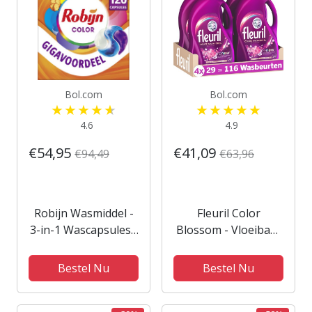
Bol.com
Bol.com
4.6
4.9
€54,95
€41,09
€94,49
€63,96
Robijn Wasmiddel -
Fleuril Color
3-in-1 Wascapsules -
Blossom - Vloeibaar
Color - 3 x 40 stuks -
Wasmiddel -
120 Wasbeurten -
Gekleurde Was -
Bestel Nu
Bestel Nu
Voordeelverpakking
Intense
Geurbeleving - 4x29