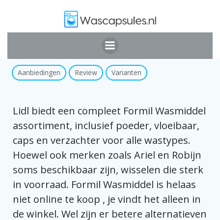
Ga
naar
de
inhoud
Lidl Wasmiddel
Aanbiedingen
Review
Varianten
Lidl biedt een compleet
Formil Wasmiddel
assortiment
, inclusief poeder, vloeibaar,
caps en verzachter voor alle wastypes.
Hoewel ook merken zoals
Ariel
en
Robijn
soms beschikbaar zijn, wisselen die sterk
in voorraad.
Formil Wasmiddel is helaas
niet online te koop
, je vindt het alleen in
de winkel. Wel zijn er betere alternatieven