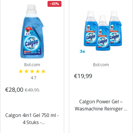
- reinigingstabletten -...
-43%
Bol.com
Bol.com
€19,99
4.7
€28,00
€49,95
Calgon Power Gel –
Wasmachine Reiniger &
Calgon 4in1 Gel 750 ml -
Anti-Kalk – 3 x 750ml –
4 Stuks -
45 Wasbeurten
Voordeelverpakking