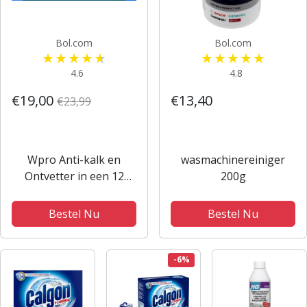
Bol.com
Bol.com
4.6
4.8
€19,00
€13,40
€23,99
Wpro Anti-kalk en
wasmachinereiniger
Ontvetter in een 12
200g
stuks Wasmachine &
Vaatwasmachine
Bestel Nu
Bestel Nu
-6%