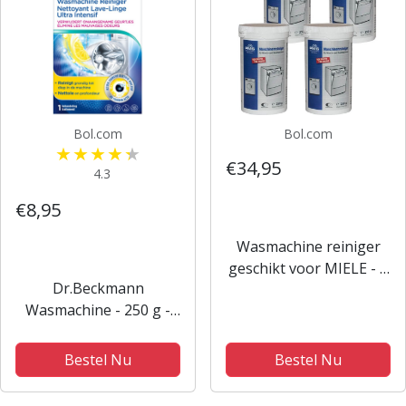
Bol.com
Bol.com
€34,95
4.3
€8,95
Wasmachine reiniger
geschikt voor MIELE - 4
Dr.Beckmann
stuks - Mr Taylor PMS -
Wasmachine - 250 g -
Verwijder vetluis en
Wasmachine Hygiëne-
voorkom muffe geur -
Reiniger
langere levensduur
Bestel Nu
Bestel Nu
wasmachine