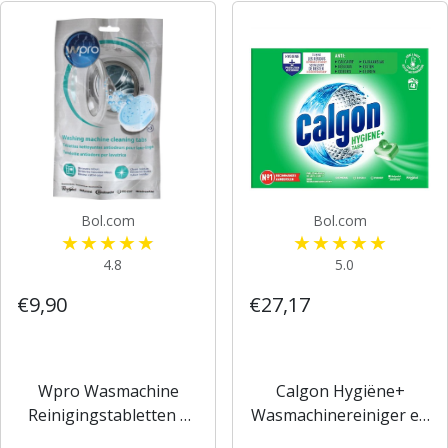
Bol.com
Bol.com
4.8
5.0
€9,90
€27,17
Wpro Wasmachine
Calgon Hygiëne+
Reinigingstabletten 3
Wasmachinereiniger en
Stuks
Anti Kalk - 48 Tabletten