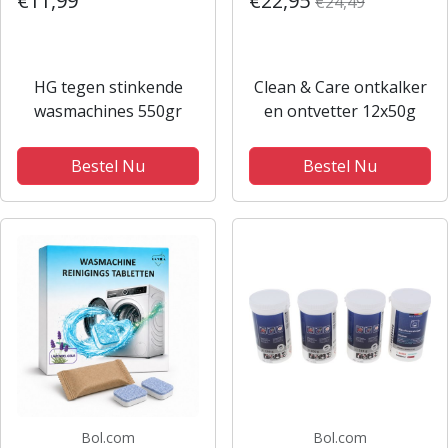
€11,99
€22,95
€24,49
HG tegen stinkende
Clean & Care ontkalker
wasmachines 550gr
en ontvetter 12x50g
Bestel Nu
Bestel Nu
Bol.com
Bol.com