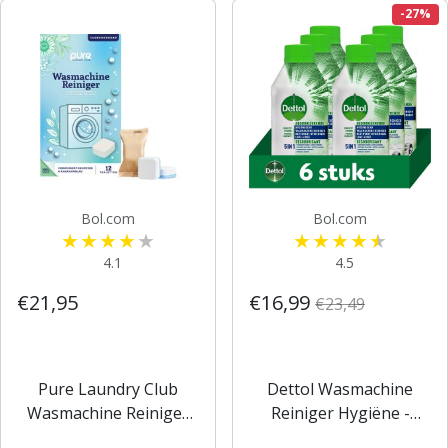
-27%
Bol.com
Bol.com
4.1
4.5
€21,95
€16,99
€23,49
Pure Laundry Club
Dettol Wasmachine
Wasmachine Reiniger
Reiniger Hygiëne -
Tabletten -
250ml x 6 -