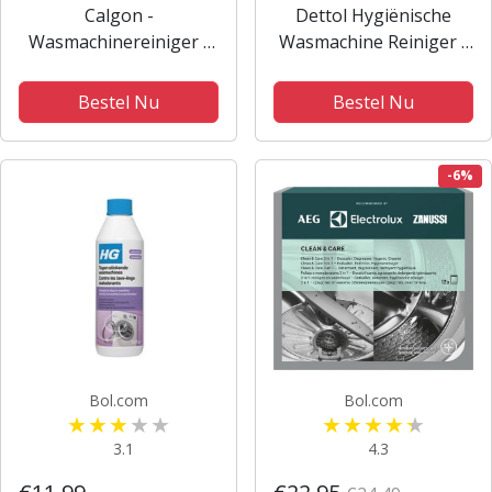
Calgon -
Dettol Hygiënische
Wasmachinereiniger -
Wasmachine Reiniger -
Gel - Tegen Kalkaanslag
2x250ml
/ Wasmiddelresten /
Bestel Nu
Bestel Nu
Geuren - 2.25 L- 45
Wasbeurten
-6%
Bol.com
Bol.com
3.1
4.3