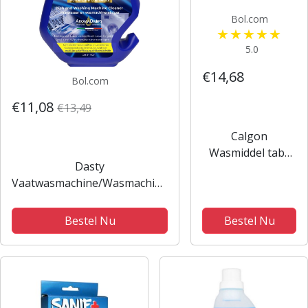
Bol.com
5.0
€14,68
Bol.com
€11,08
€13,49
Calgon
Wasmiddel tabs
Dasty
Hygiëne+ - anti
Vaatwasmachine/Wasmachine
kalk - 15 tabs
Reiniger 230ml
Bestel Nu
Bestel Nu