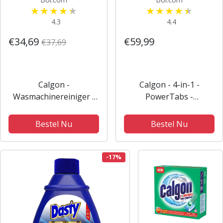
4.3
4.4
€34,69
€59,99
€37,69
Calgon -
Calgon - 4-in-1 -
Wasmachinereiniger -
PowerTabs -
Tegen Kalkaanslag /
Wasmachinereiniger en
Corrosie /
Antikalk - 94 stuks
Bestel Nu
Bestel Nu
Wasmiddelresten /
Geuren - 67
Wasbeurten -
-17%
Voordeelverpakking - 2
stuks