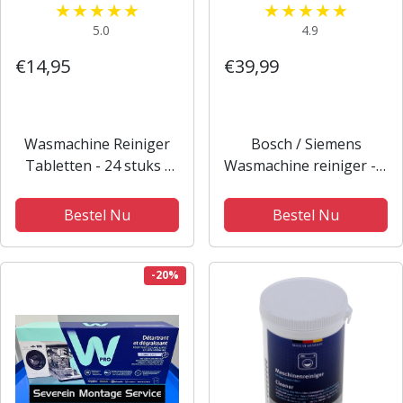
5.0
4.9
€14,95
€39,99
Wasmachine Reiniger
Bosch / Siemens
Tabletten - 24 stuks -
Wasmachine reiniger - 4
Lavendel Geur -
stuks 200 gram
Wasmachinereiniger
Bestel Nu
Bestel Nu
Tegen Kalk, Vuil,
Geurtjes & Vetluis -
wasmachine
-20%
reinigingstabletten