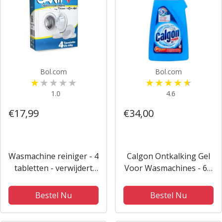
Bol.com
Bol.com
1.0
4.6
€17,99
€34,00
Wasmachine reiniger - 4
Calgon Ontkalking Gel
tabletten - verwijdert
Voor Wasmachines - 6 x
vuil schimmel vetluis en
750 ml (90 wasbeurten)
nare geuren -
Bestel Nu
Bestel Nu
krachtreiniger tegen
stinkende wasmachines