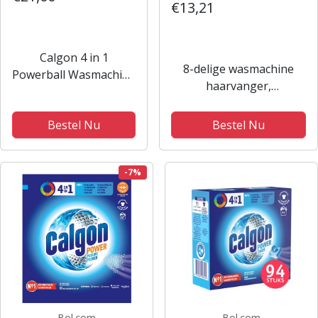
€13,21
Calgon 4 in 1
8-delige wasmachine
Powerball Wasmachine
haarvanger,
Reiniger en Anti kalk -
huisdierhaarverwijderaar
75 Tabletten
voor het verwijderen van
Bestel Nu
Bestel Nu
haren van huisdieren en
het verzamelen van
honden-, katten- en
-7%
pluisharen...
Bol.com
Bol.com