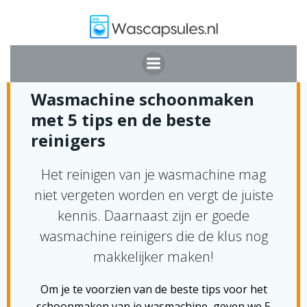
Ga
naar
de
inhoud
WASMACHINE REINIGEN
Wasmachine schoonmaken
met 5 tips en de beste
reinigers
Het reinigen van je wasmachine mag
niet vergeten worden en vergt de juiste
kennis. Daarnaast zijn er goede
wasmachine reinigers die de klus nog
makkelijker maken!
Om je te voorzien van de beste tips voor het
schoonmaken van je wasmachine, geven we 5