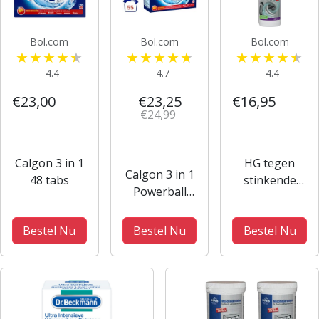
Bol.com
Bol.com
Bol.com
4.4
4.7
4.4
€23,00
€23,25
€16,95
€24,99
Calgon 3 in 1
HG tegen
Calgon 3 in 1
48 tabs
stinkende
Powerball
wasmachines
Tabs
550gr
Wasmachine
Bestel Nu
Bestel Nu
Bestel Nu
Reiniger en
Anti kalk - 55
Tabletten