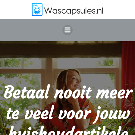
Ga
naar
de
inhoud
Betaal nooit meer
te veel voor jouw
huishoudartikele