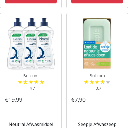
Bol.com
Bol.com
4.7
3.7
€19,99
€7,90
Neutral Afwasmiddel
Seepje Afwaszeep