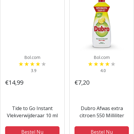
Bol.com
Bol.com
3.9
4.0
€14,99
€7,20
Tide to Go Instant
Dubro Afwas extra
Vlekverwijderaar 10 ml
citroen 550 Milliliter
Bestel Nu
Bestel Nu