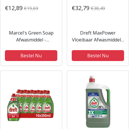
€12,89
€32,79
€19,69
€38,49
Marcel's Green Soap
Dreft MaxPower
Afwasmiddel -
Vloeibaar Afwasmiddel -
Sinaasappel & Jasmijn -
8 x 450ML
6 x 500ml
Bestel Nu
Bestel Nu