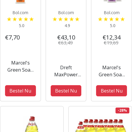
Bol.com
Bol.com
Bol.com
5.0
4.9
5.0
€7,70
€43,10
€12,34
€63,49
€19,69
Marcel's
Dreft
Marcel's
Green Soap
MaxPower
Green Soap
afwasmiddel
Vloeibaar
Afwasmiddel -
Sinaasappel
Afwasmiddel -
Lavendel &
Bestel Nu
Bestel Nu
Bestel Nu
& Jasmijn
8 x 730 ml
Rozemarijn -
6 x 500ml
-28%