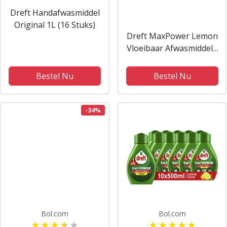
Dreft Handafwasmiddel
Original 1L (16 Stuks)
Dreft MaxPower Lemon
Vloeibaar Afwasmiddel -
8 x 730 ml
Bestel Nu
Bestel Nu
-34%
Bol.com
Bol.com