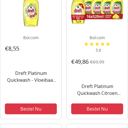
Bol.com
Bol.com
€8,55
5.0
€49,86
€69,99
Dreft Platinum
Quickwash - Vloeibaar
Dreft Platinum
Afwasmiddel - Citroen-
Quickwash Citroen
625 ml
Vloeibaar
Handafwasmiddel - 16 x
Bestel Nu
Bestel Nu
520ml