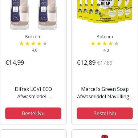
Bol.com
Bol.com
4.0
4.0
€14,99
€12,89
€17,89
Difrax LOVI ECO
Marcel's Green Soap
Afwasmiddel -
Afwasmiddel Navulling -
Babyproducten -
Citroen & Bergamot - 6
Babyflessen,
x 500ml
Bestel Nu
Bestel Nu
Fopspenen - Geurvrij -
PH-neutraal