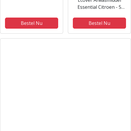
Ecover Afwasmiddel
Granaatappel -
Essential Citroen - 5
voordeelverpakking -
liter
10 stuks
Bestel Nu
Bestel Nu