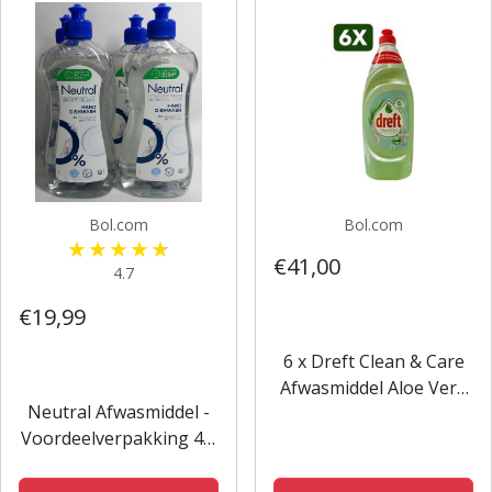
Bol.com
Bol.com
€41,00
4.7
€19,99
6 x Dreft Clean & Care
Afwasmiddel Aloe Vera
Neutral Afwasmiddel -
& Cucumber 650 ml
Voordeelverpakking 4 x
500 ml