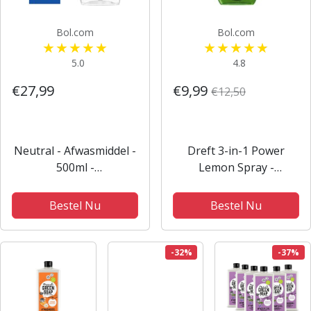
Bol.com
Bol.com
5.0
4.8
€27,99
€9,99
€12,50
Neutral - Afwasmiddel -
Dreft 3-in-1 Power
500ml -
Lemon Spray -
Voordeelverpakking 6
Afwasmiddel - 1 stuk
stuks
Bestel Nu
Bestel Nu
-32%
-37%