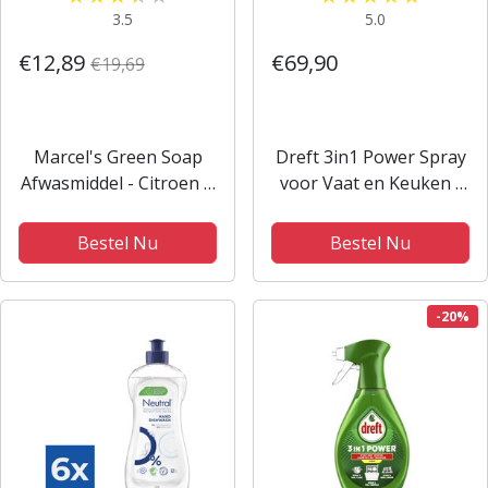
3.5
5.0
€12,89
€69,90
€19,69
Marcel's Green Soap
Dreft 3in1 Power Spray
Afwasmiddel - Citroen &
voor Vaat en Keuken -
Bergamot - 6 x 500ml
Navulling -
Vetverwijderaar -
Bestel Nu
Bestel Nu
Citroengeur - 10 x 500
ML
-20%