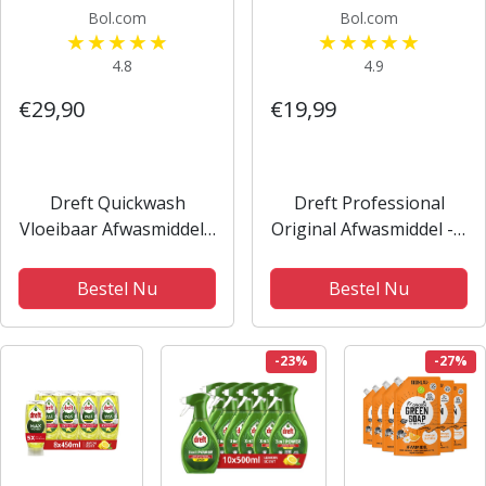
Bol.com
Bol.com
4.8
4.9
€29,90
€19,99
Dreft Quickwash
Dreft Professional
Vloeibaar Afwasmiddel -
Original Afwasmiddel - 5
Original -
l
Voordeelverpakking 10
Bestel Nu
Bestel Nu
x 350 ml
-23%
-27%