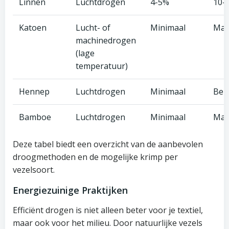
Linnen
Luchtdrogen
4-5%
10-
Katoen
Lucht- of
Minimaal
Mat
machinedrogen
(lage
temperatuur)
Hennep
Luchtdrogen
Minimaal
Bep
Bamboe
Luchtdrogen
Minimaal
Mat
Deze tabel biedt een overzicht van de aanbevolen
droogmethoden en de mogelijke krimp per
vezelsoort.
Energiezuinige Praktijken
Efficiënt drogen is niet alleen beter voor je textiel,
maar ook voor het milieu. Door natuurlijke vezels