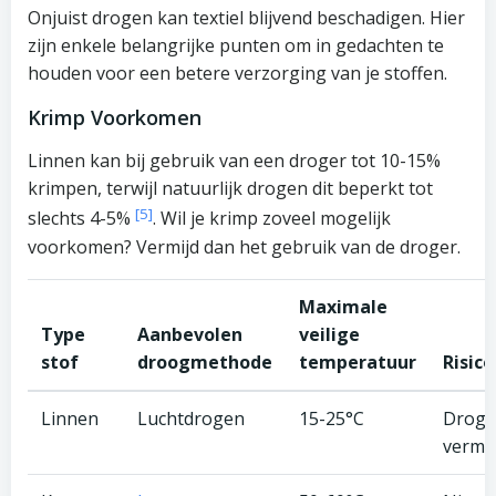
Onjuist drogen kan textiel blijvend beschadigen. Hier
zijn enkele belangrijke punten om in gedachten te
houden voor een betere verzorging van je stoffen.
Krimp Voorkomen
Linnen kan bij gebruik van een droger tot 10-15%
krimpen, terwijl natuurlijk drogen dit beperkt tot
[5]
slechts 4-5%
. Wil je krimp zoveel mogelijk
voorkomen? Vermijd dan het gebruik van de droger.
Maximale
Type
Aanbevolen
veilige
stof
droogmethode
temperatuur
Risic
Linnen
Luchtdrogen
15-25°C
Droger
vermi