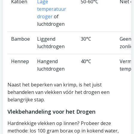
Katoen
Lage
50-60°C
Niet o
temperatuur
droger
of
luchtdrogen
Bamboe
Liggend
30°C
Geen d
luchtdrogen
zonlic
Hennep
Hangend
40°C
Vermi
luchtdrogen
tempe
Naast het beperken van krimp, is het juist
behandelen van vlekken vóór het drogen een
belangrijke stap.
Vlekbehandeling voor het Drogen
Hardnekkige vlekken op linnen? Probeer deze
methode: los 100 gram borax op in kokend water,