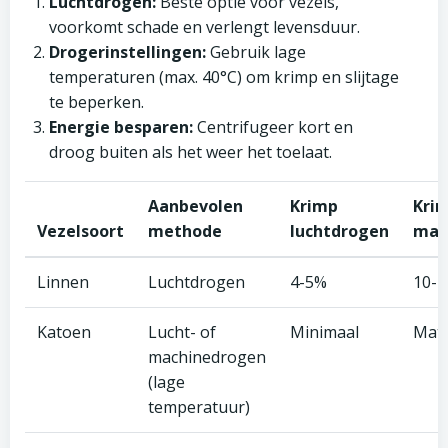
Luchtdrogen:
Beste optie voor vezels,
voorkomt schade en verlengt levensduur.
Drogerinstellingen:
Gebruik lage
temperaturen (max. 40°C) om krimp en slijtage
te beperken.
Energie besparen:
Centrifugeer kort en
droog buiten als het weer het toelaat.
Aanbevolen
Krimp
Kri
Vezelsoort
methode
luchtdrogen
mac
Linnen
Luchtdrogen
4-5%
10-
Katoen
Lucht- of
Minimaal
Mat
machinedrogen
(lage
temperatuur)