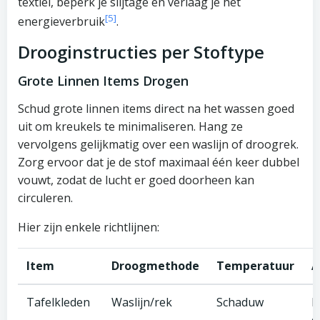
textiel, beperk je slijtage en verlaag je het
[5]
energieverbruik
.
Drooginstructies per Stoftype
Grote Linnen Items Drogen
Schud grote linnen items direct na het wassen goed
uit om kreukels te minimaliseren. Hang ze
vervolgens gelijkmatig over een waslijn of droogrek.
Zorg ervoor dat je de stof maximaal één keer dubbel
vouwt, zodat de lucht er goed doorheen kan
circuleren.
Hier zijn enkele richtlijnen:
Item
Droogmethode
Temperatuur
A
Tafelkleden
Waslijn/rek
Schaduw
M