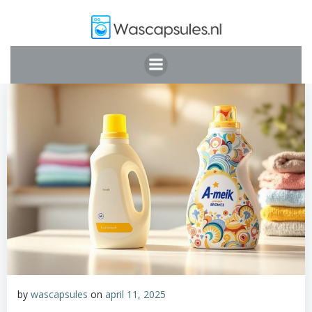
Ga
naar
de
inhoud
by
wascapsules
on
april 11, 2025