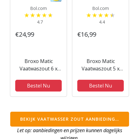
Bol.com
Bol.com
4.7
4.4
€24,99
€16,99
Broxo Matic
Broxo Matic
Vaatwaszout 6 x
Vaatwaszout 5 x
0.9kg | Korrels |
900 g | Korrels |
Voorkomt
Voorkomt
Bestel Nu
Bestel Nu
Kalkafzetting |
Kalkafzetting |
Vaatwasser zout |
Vaatwasser zout |
Promo Verpakking-
Promo Verpakking
Vaatwasverfrisser
BEKIJK VAATWASSER ZOUT AANBIEDING…
Let op: aanbiedingen en prijzen kunnen dagelijks
wijzigen.