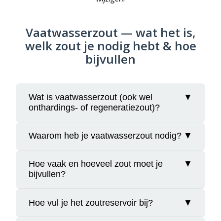
Vaatwasserzout — wat het is,
welk zout je nodig hebt & hoe
bijvullen
Wat is vaatwasserzout (ook wel
▼
onthardings- of regeneratiezout)?
Vaatwasserzout is puur natriumchloride in
Waarom heb je vaatwasserzout nodig?
▼
grove korrels, speciaal ontwikkeld om
kalkaanslag in de vaatwasser te voorkomen.
Hoe vaak en hoeveel zout moet je
▼
Voorkomt doffe glazen en witte aanslag op
Het lost langzaam op en houdt het water in
bijvullen?
servies.
je machine zacht. Gebruik nooit keukenzout;
Verhoogt de levensduur van je vaatwasser.
dat kan de machine beschadigen.
Vul het zoutreservoir tot de rand, totdat het vol is en
Maakt je vaatwasser efficiënter en
Hoe vul je het zoutreservoir bij?
▼
eventueel water wordt verdrongen. Dat komt normaal
energiezuiniger.
neer op 1–2 kg, afhankelijk van je model vaatwasser.