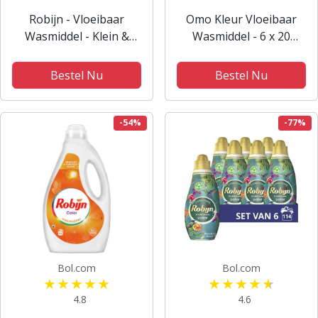
Robijn - Vloeibaar
Omo Kleur Vloeibaar
Wasmiddel - Klein &
Wasmiddel - 6 x 20
krachtig - Color - 4
wasbeurten -
flessen - 88 wasbeurten
Voordeelverpakking
Bestel Nu
Bestel Nu
- Voordeelverpakking
-54%
-77%
Bol.com
Bol.com
4.8
4.6