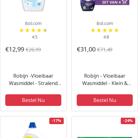
Bol.com
Bol.com
4.5
4.8
€12,99
€31,00
€26,99
€71,49
Robijn -Vloeibaar
Robijn - Vloeibaar
Wasmiddel - Stralend
Wasmiddel - Klein &
Wit - 52 wasbeurten
krachtig - Black Velvet -
4 flessen - 88
Bestel Nu
Bestel Nu
Wasbeurten -
Voordeelverpakking
-17%
-24%