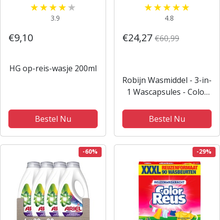
3.9
4.8
€9,10
€24,27
€60,99
HG op-reis-wasje 200ml
Robijn Wasmiddel - 3-in-
1 Wascapsules - Color
Paradise Secret - 4 x 15
stuks - 60 Wasbeurten -
Bestel Nu
Bestel Nu
Voordeelverpakking
-60%
-29%