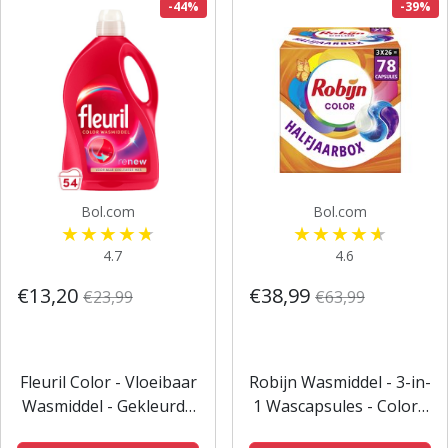
-44%
-39%
Bol.com
Bol.com
4.7
4.6
€13,20
€38,99
€23,99
€63,99
Fleuril Color - Vloeibaar
Robijn Wasmiddel - 3-in-
Wasmiddel - Gekleurde
1 Wascapsules - Color -
Was - 54 wasbeurten -
3 x 26 stuks - 78