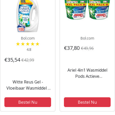
Bol.com
Bol.com
€37,80
€49,96
4.8
€35,54
€42,99
Ariel 4in1 Wasmiddel
Pods Actieve
Witte Reus Gel -
Geurbestrijding - 2 x 60
Vloeibaar Wasmiddel -
stuks -
Witte Was - 100
Voordeelverpakking
Wasbeurten -
Bestel Nu
Bestel Nu
Grootverpakking