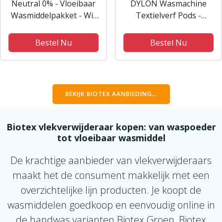
Neutral 0% - Vloeibaar
DYLON Wasmachine
Wasmiddelpakket - Wit
Textielverf Pods -
+ Zwart + Kleur -
Intense Black - 350g
Parfumvrij -
Bestel Nu
Bestel Nu
Voordeelverpakking - 3
flessen - 60 wasbeurten
BEKIJK BIOTEX AANBIEDING…
Biotex vlekverwijderaar kopen: van waspoeder
tot vloeibaar wasmiddel
De krachtige aanbieder van vlekverwijderaars
maakt het de consument makkelijk met een
overzichtelijke lijn producten. Je koopt de
wasmiddelen goedkoop en eenvoudig online in
de handwas varianten Biotex Groen, Biotex