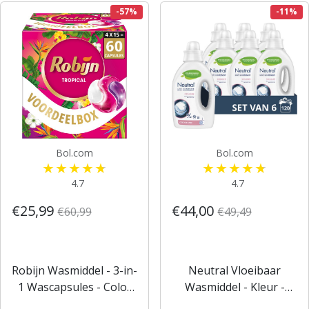
-57%
-11%
Bol.com
Bol.com
4.7
4.7
€25,99
€44,00
€60,99
€49,49
Robijn Wasmiddel - 3-in-
Neutral Vloeibaar
1 Wascapsules - Color
Wasmiddel - Kleur -
Tropical - Wasmiddel - 4
Parfumvrij - 6 flessen -