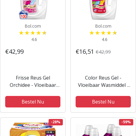
Bol.com
Bol.com
4.6
4.6
€42,99
€16,51
€42,99
Frisse Reus Gel
Color Reus Gel -
Orchidee - Vloeibaar
Vloeibaar Wasmiddel -
Wasmiddel - Gekleurde
Gekleurde Was - 100
Was - Frisse
Wasbeurten -
Bestel Nu
Bestel Nu
Geurbeleving - 100
Grootverpakking
Wasbeurten -
Grootverpakking
-28%
-59%