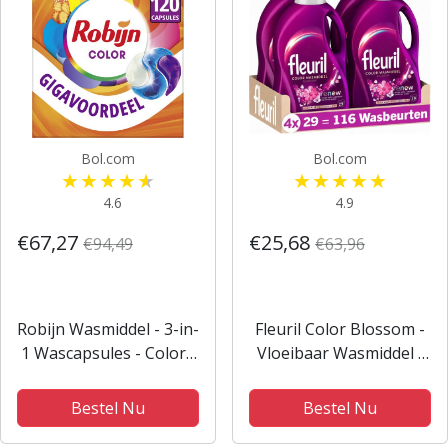
Bol.com
Bol.com
4.6
4.9
€67,27
€25,68
€94,49
€63,96
Robijn Wasmiddel - 3-in-
Fleuril Color Blossom -
1 Wascapsules - Color -
Vloeibaar Wasmiddel -
3 x 40 stuks - 120
Gekleurde Was -
Wasbeurten -
Intense Geurbeleving -
Bestel Nu
Bestel Nu
Voordeelverpakking
4x29 Wasbeurten -