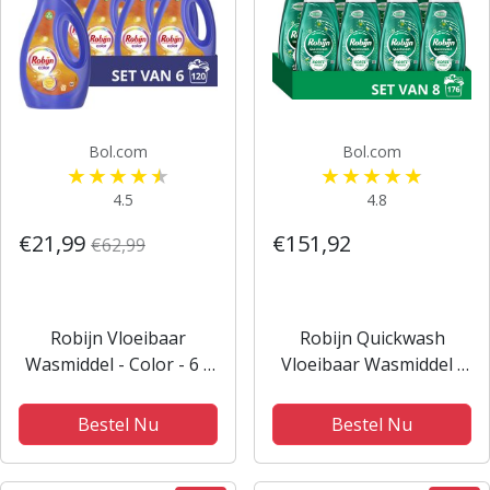
Bol.com
Bol.com
4.5
4.8
€21,99
€151,92
€62,99
Robijn Vloeibaar
Robijn Quickwash
Wasmiddel - Color - 6 x
Vloeibaar Wasmiddel -
20 wasbeurten
Spring Blossom - 8
flessen - 176
Bestel Nu
Bestel Nu
wasbeurten - voordeel
verpakking