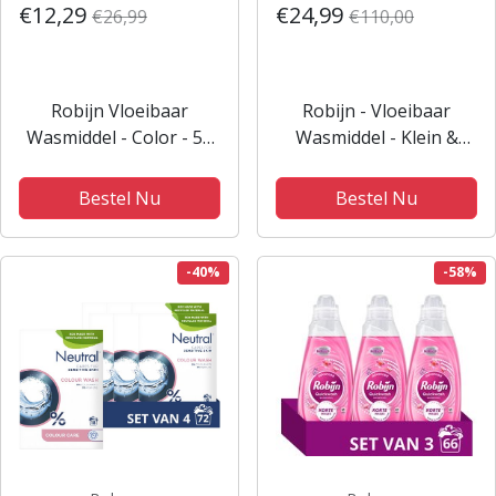
€12,29
€24,99
€26,99
€110,00
Robijn Vloeibaar
Robijn - Vloeibaar
Wasmiddel - Color - 52
Wasmiddel - Klein &
wasbeurten
krachtig - Paradise
Secret- 6 flessen - 114
Bestel Nu
Bestel Nu
wasbeurten -
Voordeelverpakking
-40%
-58%