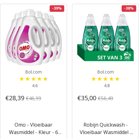
Voordeelverpakking
-39%
-38%
Bol.com
Bol.com
4.6
4.8
€28,39
€35,00
€46,99
€56,49
Omo - Vloeibaar
Robijn Quickwash -
Wasmiddel - Kleur - 6
Vloeibaar Wasmiddel -