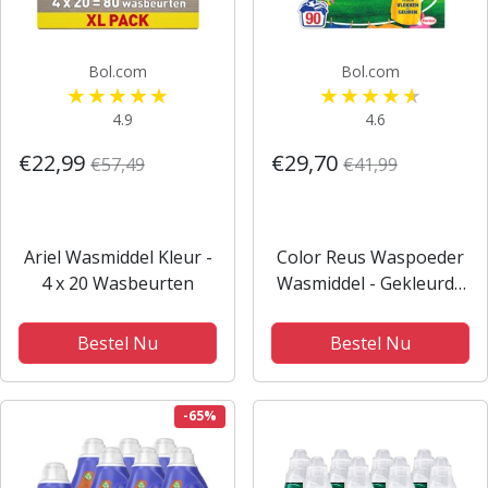
Bol.com
Bol.com
4.9
4.6
€22,99
€29,70
€57,49
€41,99
Ariel Wasmiddel Kleur -
Color Reus Waspoeder
4 x 20 Wasbeurten
Wasmiddel - Gekleurde
Was - 90 Wasbeurten -
Grootverpakking
Bestel Nu
Bestel Nu
-65%