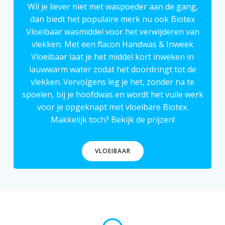
Wil je liever niet met waspoeder aan de gang,
dan biedt het populaire merk nu ook Biotex
Vloeibaar wasmiddel
voor het verwijderen van
vlekken. Met een flacon Handwas & Inweek
Vloeibaar laat je het middel kort inweken in
lauwwarm water zodat het doordringt tot de
vlekken. Vervolgens leg je het, zonder na te
spoelen, bij je hoofdwas en wordt het vuile werk
voor je opgeknapt met vloeibare Biotex.
Makkelijk toch? Bekijk de prijzen!
VLOEIBAAR