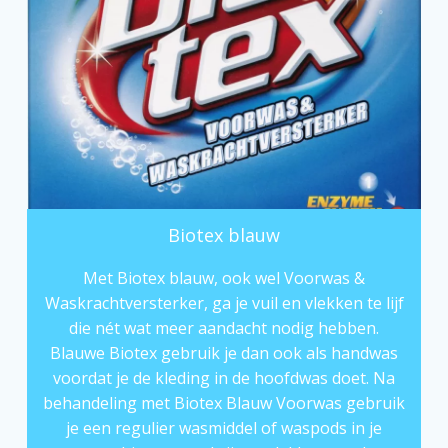
Biotex blauw
Met Biotex blauw, ook wel Voorwas &
Waskrachtversterker, ga je vuil en vlekken te lijf
die nét wat meer aandacht nodig hebben.
Blauwe Biotex gebruik je dan ook als handwas
voordat je de kleding in de hoofdwas doet. Na
behandeling met Biotex Blauw Voorwas gebruik
je een regulier wasmiddel of
waspods
in je