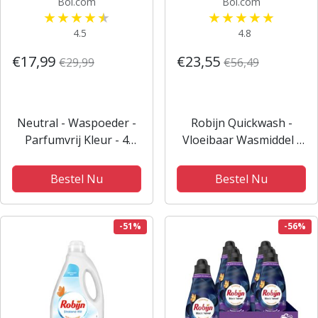
Bol.com
Bol.com
4.5
4.8
€17,99
€23,55
€29,99
€56,49
Neutral - Waspoeder -
Robijn Quickwash -
Parfumvrij Kleur - 4
Vloeibaar Wasmiddel -
verpakkingen - 72
Sunset Bloom - 3
wasbeurten -
flessen - 66 Wasbeurten
Bestel Nu
Bestel Nu
Voordeelverpakking
- Voordeelverpakking
-51%
-56%