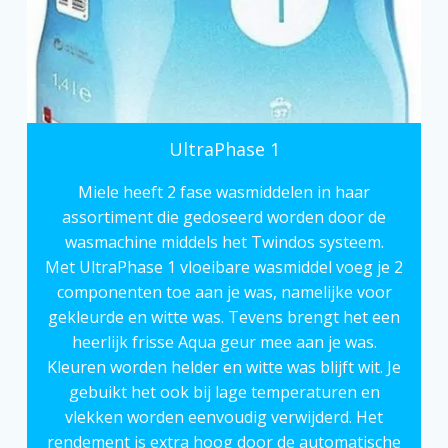
UltraPhase 1
Miele heeft 2 fase wasmiddelen in haar
assortiment die gedoseerd worden door de
wasmachine middels het Twindos systeem.
Met UltraPhase 1 vloeibare wasmiddel voeg je 2
componenten toe aan je was, namelijke voor
gekleurde en witte was. Tevens brengt het een
heerlijk frisse Aqua geur mee aan je was.
Kleuren worden helder en witte was blijft wit. Je
gebuikt het ook bij lage temperaturen en
vlekken
worden eenvoudig verwijderd. Het
rendement is extra hoog door de automatische