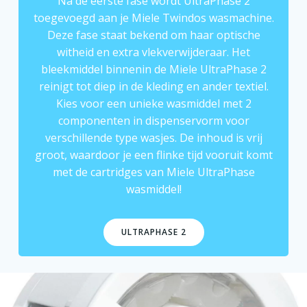
Na de eerste fase wordt UltraPhase 2
toegevoegd aan je Miele Twindos wasmachine.
Deze fase staat bekend om haar optische
witheid en extra vlekverwijderaar. Het
bleekmiddel binnenin de Miele UltraPhase 2
reinigt tot diep in de kleding en ander textiel.
Kies voor een unieke wasmiddel met 2
componenten in dispenservorm voor
verschillende type wasjes. De inhoud is vrij
groot, waardoor je een flinke tijd vooruit komt
met de cartridges van Miele UltraPhase
wasmiddel
!
ULTRAPHASE 2