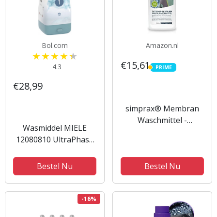
Bol.com
Amazon.nl
€15,61
4.3
PRIME
PRIME
€28,99
simprax® Membran
Waschmittel -
Wasmiddel MIELE
Funktionsbekleidung -
12080810 UltraPhase
Gore-Tex, Sympatex,
1 Elixir Refresh
Softshell -
Bestel Nu
Bestel Nu
rückstandslos
auswachbar - 500ml
-16%