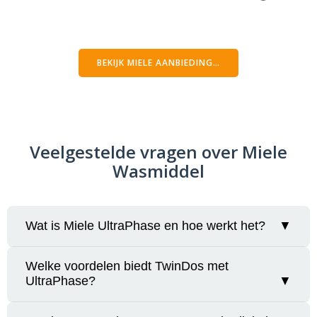
Voordeelverpakking
BEKIJK MIELE AANBIEDING…
Veelgestelde vragen over Miele
Wasmiddel
Wat is Miele UltraPhase en hoe werkt het?
▼
UltraPhase is een uniek vloeibaar wasmiddel
Welke voordelen biedt TwinDos met
UltraPhase?
▼
bestaande uit twee componenten—UltraPhase 1
en UltraPhase 2—speciaal ontwikkeld voor het
TwinDos-systeem van Miele. UltraPhase 1 reinigt