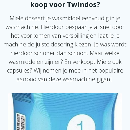
koop voor Twindos?
en statische lading voorkomt.
worden ingezet in de TwinDos-cartridges.
Dons-, Outdoor-, ImpraProtect-middelen:
voor
Miele doseert je wasmiddel eenvoudig in je
dons, outdoor textiel en impregnering.
wasmachine. Hierdoor bespaar je al snel door
het voorkomen van verspilling en laat je je
machine de juiste dosering kiezen. Je was wordt
hierdoor schoner dan schoon. Maar welke
wasmiddelen zijn er? En verkoopt Miele ook
capsules? Wij nemen je mee in het populaire
aanbod van deze wasmachine gigant.