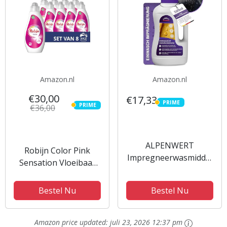
Amazon.nl
Amazon.nl
€30,00
€17,33
PRIME
PRIME
PRIME
€36,00
PRIME
ALPENWERT
Robijn Color Pink
Impregneerwasmiddel
Sensation Vloeibaar
[Made in Germany]
Wasmiddel, voor
voor outdoorkleding,
gekleurde en bonte
Bestel Nu
Bestel Nu
functionele kleding,
was, houdt kleuren
skikleding, Gore-tex
lang mooi - 8 x 14
en nog veel meer
Amazon price updated:
juli 23, 2026 12:37 pm
wasbeurten -