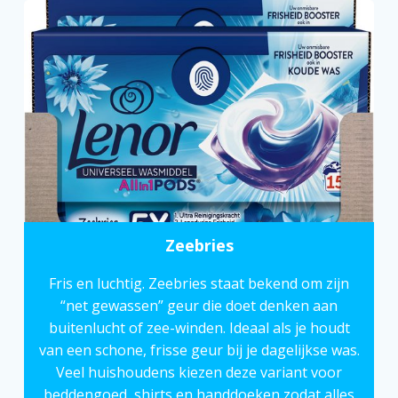
Zeebries
Fris en luchtig. Zeebries staat bekend om zijn
“net gewassen” geur die doet denken aan
buitenlucht of zee-winden. Ideaal als je houdt
van een schone, frisse geur bij je dagelijkse was.
Veel huishoudens kiezen deze variant voor
beddengoed, shirts en handdoeken zodat alles