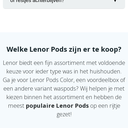
of restjes achterblijven?
▼
bieden gemak, de juiste dosering en een
consistente geur- en waskwaliteit. Je voorkomt
verspilling doordat je altijd precies de juiste
Als een pod niet goed oplost, ligt dat vaak aan een
hoeveelheid gebruikt. Voor veel huishoudens zijn
te volle trommel, een te lage watertemperatuur of
pods daardoor op de lange termijn juist
het verkeerd plaatsen van de pod. Plaats de
voordeliger.
capsule onderin de trommel, zorg voor voldoende
ruimte en gebruik eventueel iets warmer water
Welke Lenor Pods zijn er te koop?
voor het beste resultaat.
Lenor biedt een fijn assortiment met voldoende
keuze voor ieder type was in het huishouden.
Ga je voor Lenor Pods Color, een voordeelbox of
een andere variant waspods? Wij helpen je met
kiezen binnen het assortiment en hebben de
meest
populaire Lenor Pods
op een rijtje
gezet!