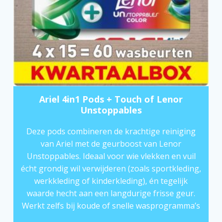
Ariel 4in1 Pods + Touch of Lenor
Unstoppables
Deze pods combineren de krachtige reiniging
van Ariel met de geurboost van Lenor
Unstoppables. Ideaal voor wie vlekken en vuil
écht grondig wil verwijderen (zoals sportkleding,
werkkleding of kinderkleding), én tegelijk
waarde hecht aan een langdurige frisse geur.
Werkt zelfs bij koude of snelle wasprogramma’s