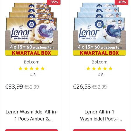
-35%
-49%
Bol.com
Bol.com
4.8
4.8
€33,99
€26,58
€52,99
€52,99
Lenor Wasmiddel All-in-
Lenor All-in-1
1 Pods Amber &
Wasmiddel Pods -
Orchidee - 4 x 15 stuks
Katoen Fris - 4 x 15