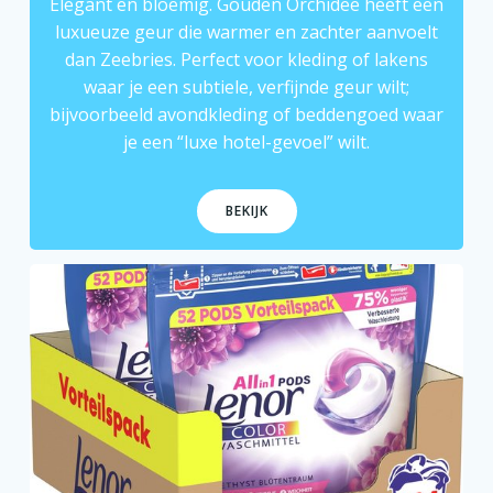
Elegant en bloemig. Gouden Orchidee heeft een
luxueuze geur die warmer en zachter aanvoelt
dan Zeebries. Perfect voor kleding of lakens
waar je een subtiele, verfijnde geur wilt;
bijvoorbeeld avondkleding of beddengoed waar
je een “luxe hotel-gevoel” wilt.
BEKIJK