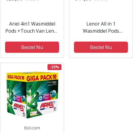
Ariel 4in1 Wasmiddel
Lenor All in 1
Pods +Touch Van Lenor
Wasmiddel Pods
Unstoppables Kleur - 4
Amethist & Bloemen
x 15 Wasbeurten
Boeket - 2x52
Bestel Nu
Bestel Nu
Wasbeurten -
Voordeelverpakking
-22%
Bol.com