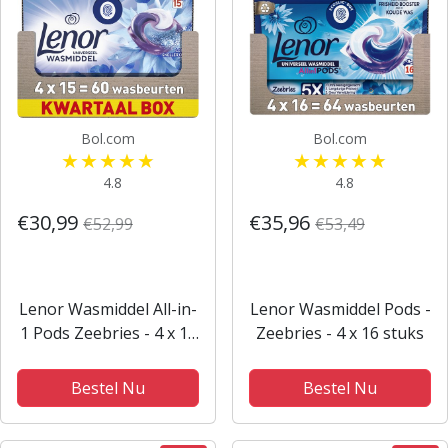
Bol.com
Bol.com
4.8
4.8
€30,99
€35,96
€52,99
€53,49
Lenor Wasmiddel All-in-
Lenor Wasmiddel Pods -
1 Pods Zeebries - 4 x 15
Zeebries - 4 x 16 stuks
stuks
Bestel Nu
Bestel Nu