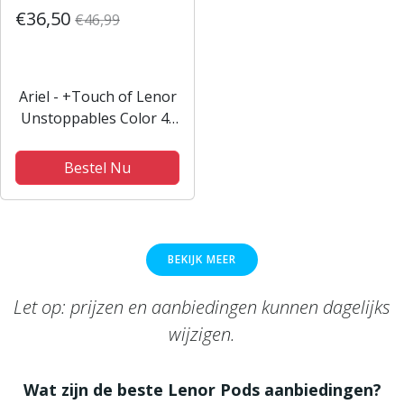
€36,50
€46,99
Ariel - +Touch of Lenor
Unstoppables Color 4-
in-1 Pods - 88
Wasbeurten
Bestel Nu
BEKIJK MEER
Let op: prijzen en aanbiedingen kunnen dagelijks
wijzigen.
Wat zijn de beste Lenor Pods aanbiedingen?