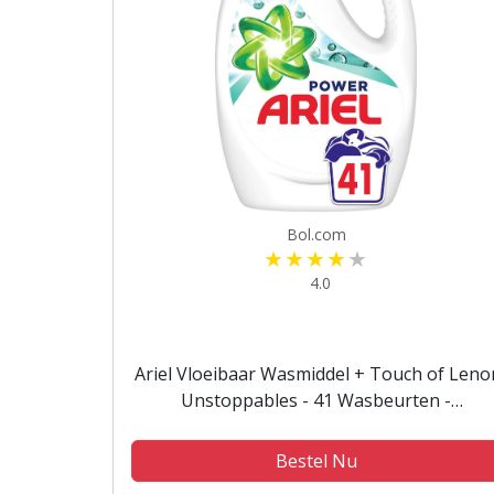
Bol.com
4.0
Ariel Vloeibaar Wasmiddel + Touch of Leno
Unstoppables - 41 Wasbeurten -
Voordeelverpakking
Bestel Nu