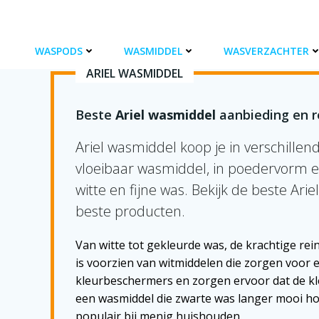
Ga
naar
de
WASPODS
WASMIDDEL
WASVERZACHTER
inhoud
ARIEL WASMIDDEL
Beste
Ariel wasmiddel
aanbieding en 
Ariel wasmiddel koop je in verschille
vloeibaar wasmiddel, in poedervorm en
witte en fijne was. Bekijk de beste Ar
beste producten.
Van witte tot gekleurde was, de krachtige rein
is voorzien van witmiddelen die zorgen voor 
kleurbeschermers en zorgen ervoor dat de kle
een wasmiddel die zwarte was langer mooi houd
populair bij menig huishouden.