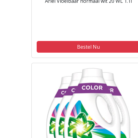
Ariel Vloeibaar normaal wit 20 WL 1.1l
Bestel Nu