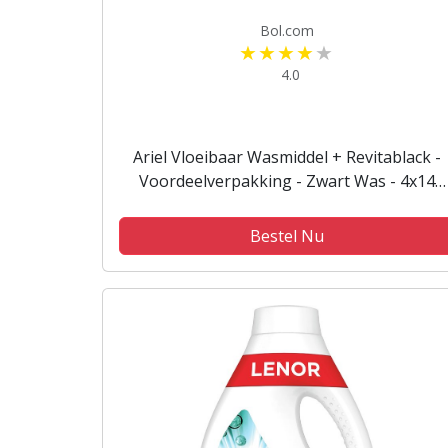
Bol.com
4.0
Ariel Vloeibaar Wasmiddel + Revitablack -
Voordeelverpakking - Zwart Was - 4x14
Wasbeurten
Bestel Nu