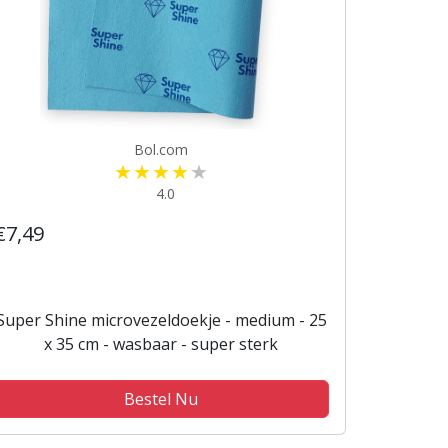
Bol.com
4.0
€7,49
Super Shine microvezeldoekje - medium - 25
x 35 cm - wasbaar - super sterk
Bestel Nu