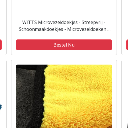
WITTS Microvezeldoekjes - Streepvrij -
Schoonmaakdoekjes - Microvezeldoeken -
Duurzaam - Verbluffend Resultaat - 3 stuks
– 40x60 cm
Bestel Nu