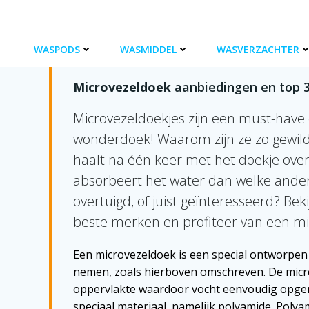
Ga
naar
de
MICROVEZELDOEKJES KOPEN
WASPODS
WASMIDDEL
WASVERZACHTER
inhoud
Microvezeldoek
aanbiedingen en top 
Microvezeldoekjes zijn een must-have
wonderdoek! Waarom zijn ze zo gewild
haalt na één keer met het doekje ove
absorbeert het water dan welke ande
overtuigd, of juist geïnteresseerd? Be
beste merken en profiteer van een mi
Een microvezeldoek is een special ontworpen 
nemen, zoals hierboven omschreven. De micro
oppervlakte waardoor vocht eenvoudig opge
speciaal materiaal, namelijk polyamide. Polyam