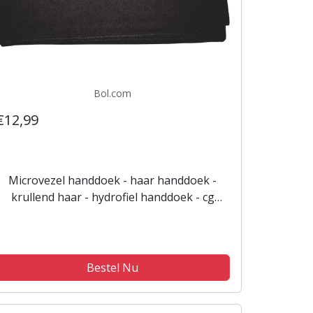
Bol.com
€12,99
Microvezel handdoek - haar handdoek -
krullend haar - hydrofiel handdoek - cg
methode
Bestel Nu