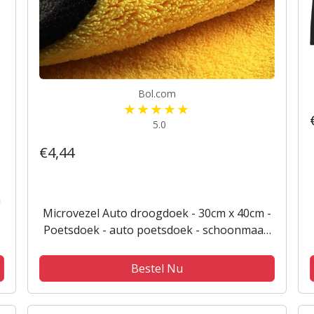
Bol.com
5.0
€4,44
n
Microvezel Auto droogdoek - 30cm x 40cm -
Poetsdoek - auto poetsdoek - schoonmaak
accesoires - Auto Handdoek - Droogdoek -
Geel/Grijs - Watermagneet.
Bestel Nu