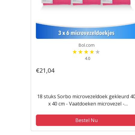
Bol.com
4.0
€21,04
18 stuks Sorbo microvezeldoek gekleurd 4
x 40 cm - Vaatdoeken microvezel -
Microvezeldoekjes (3 x 6 )
Bestel Nu