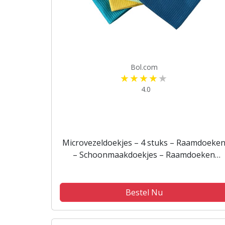
Bol.com
4.0
Microvezeldoekjes – 4 stuks – Raamdoeke
– Schoonmaakdoekjes – Raamdoeken
streepvrij – Microvezeldoeken –
Reinigingsdoekjes – Spiegeldoeken –
Autodroog doek...
Bestel Nu