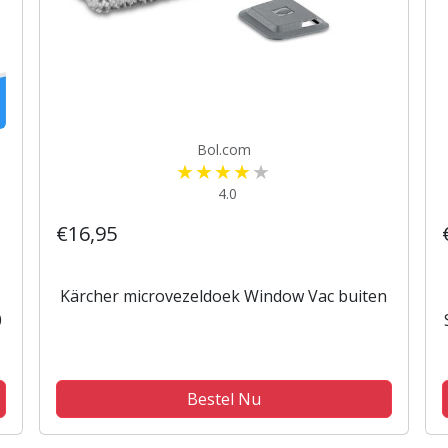
Bol.com
4.0
€16,95
Kärcher microvezeldoek Window Vac buiten
0
Bestel Nu