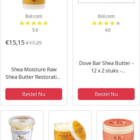
Bol.com
Bol.com
5.0
4.0
€15,15
€17,29
Dove Bar Shea Butter -
Shea Moisture Raw
12 x 2 stuks -
Shea Butter Restorative
Voordeelverpakking
Conditioner - 384 ml
Bestel Nu
Bestel Nu