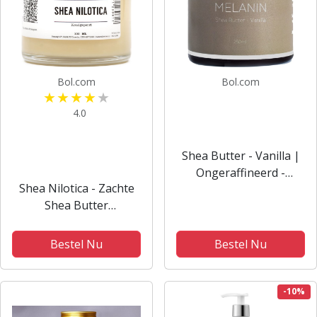
Bol.com
Bol.com
4.0
Shea Butter - Vanilla |
Ongeraffineerd -
Shea Nilotica - Zachte
Biologisch - Whipped -
Shea Butter
250 ml
(Koudgeperst) 100 ml
Bestel Nu
Bestel Nu
-10%