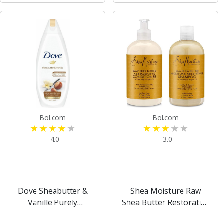
butter/ Shea boter
natuurlijke sheaboter -
400ml
Bol.com
Bol.com
4.0
3.0
Dove Sheabutter &
Shea Moisture Raw
Vanille Purely
Shea Butter Restorative
Pampering
Shampoo & Conditioner