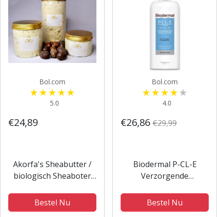
Bol.com
Bol.com
5.0
4.0
€24,89
€26,86
€29,99
Akorfa's Sheabutter /
Biodermal P-CL-E
biologisch Sheaboter
Verzorgende
500 grams100% puur
Bodylotion voor de
natuurlijk
droge huid - Bodylotion
Bestel Nu
Bestel Nu
ongeraffineerd Shea
met vitamine E en