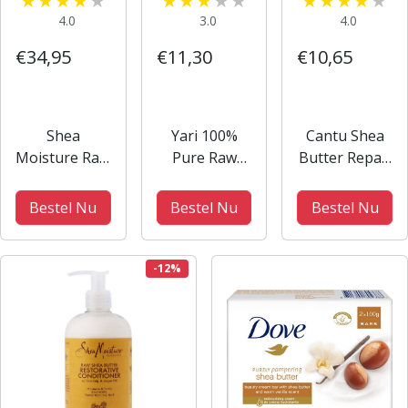
4.0
3.0
4.0
€34,95
€11,30
€10,65
Shea
Yari 100%
Cantu Shea
Moisture Raw
Pure Raw
Butter Repair
Shea Butter
Shea Butter
Cream Leave
Moisture
500gr
In
Bestel Nu
Bestel Nu
Bestel Nu
Retention
Conditioner -
Combination
473 ml
Set
-12%