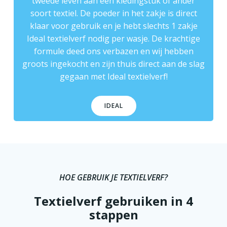
tweede leven aan een kledingstuk of ander
soort textiel. De poeder in het zakje is direct
klaar voor gebruik en je hebt slechts 1 zakje
Ideal textielverf nodig per wasje. De krachtige
formule deed ons verbazen en wij hebben
groots ingekocht en zijn thuis direct aan de slag
gegaan met Ideal textielverf!
IDEAL
HOE GEBRUIK JE TEXTIELVERF?
Textielverf gebruiken in 4
stappen