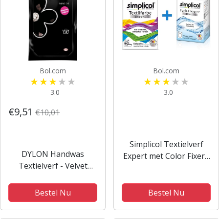
Bol.com
Bol.com
3.0
3.0
€9,51
€10,01
Simplicol Textielverf
DYLON Handwas
Expert met Color Fixer -
Textielverf - Velvet
Textielverf voor
Black - Zwart - 50 gr
wasmachine of
handwas - Dolfijn Grijs
Bestel Nu
Bestel Nu