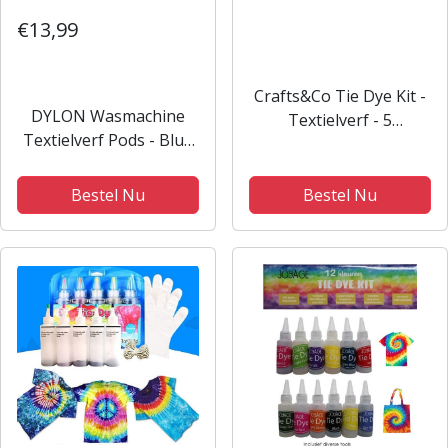
€13,99
Crafts&Co Tie Dye Kit -
DYLON Wasmachine
Textielverf - 5
Textielverf Pods - Blue
Knijpflesjes - Kleurenset
Jeans - 350g
Pasteltinten
Bestel Nu
Bestel Nu