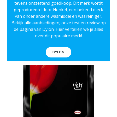
tevens ontzettend goedkoop. Dit merk wordt
geproduceerd door Henkel, een bekend merk
van onder andere
wasmiddel
en
wasreiniger
.
Bekijk alle aanbiedingen, onze test en review op
de pagina van
Dylon
. Hier vertellen we je alles
over dit populaire merk!
DYLON