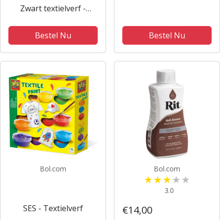
Zwart textielverf -
500ml
Bestel Nu
Bestel Nu
Bol.com
Bol.com
3.0
SES - Textielverf
€14,00