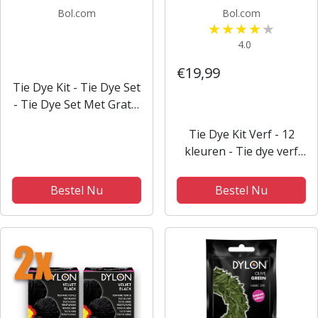
Bol.com
Bol.com
4.0
€19,99
Tie Dye Kit - Tie Dye Set
- Tie Dye Set Met Gratis
Handschoenen en
Tie Dye Kit Verf - 12
Elastiek - Knutselset -
kleuren - Tie dye verf
Doe het zelf verfset -
set - Tie dye set - Batik
Hoog-waardige
Verf Paket -
kwaliteit -
Bestel Nu
Bestel Nu
Wasmachinetextielverf -
Kindvriendelijk -...
Tye Dye