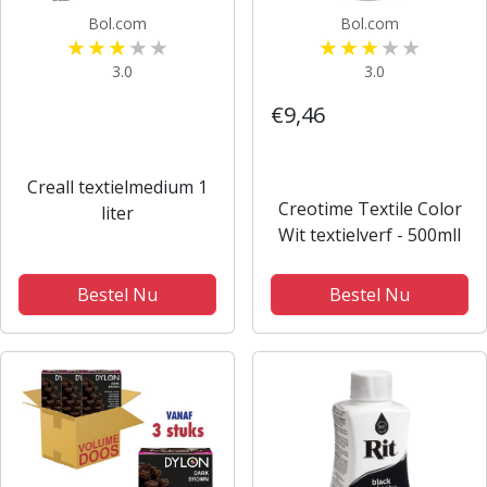
Bol.com
Bol.com
3.0
3.0
€9,46
Creall textielmedium 1
Creotime Textile Color
liter
Wit textielverf - 500mll
Bestel Nu
Bestel Nu