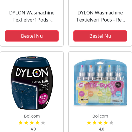
DYLON Wasmachine
DYLON Wasmachine
Textielverf Pods -
Textielverf Pods - Red
Forest Green - 350g
Tulip - 350g
Bestel Nu
Bestel Nu
Bol.com
Bol.com
4.0
4.0