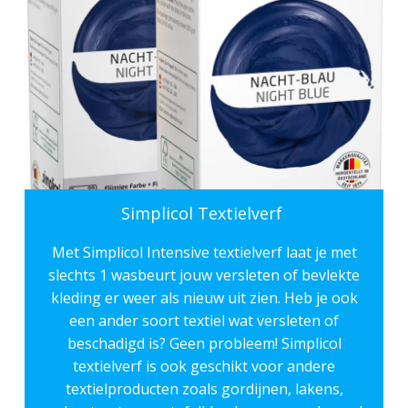
Simplicol Textielverf
Met Simplicol Intensive textielverf laat je met
slechts 1 wasbeurt jouw versleten of bevlekte
kleding er weer als nieuw uit zien. Heb je ook
een ander soort textiel wat versleten of
beschadigd is? Geen probleem! Simplicol
textielverf is ook geschikt voor andere
textielproducten zoals gordijnen, lakens,