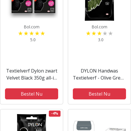
Bol.com
Bol.com
5.0
3.0
Textielverf Dylon zwart
DYLON Handwas
Velvet Black 350g all-in
Textielverf - Olive Green
(zout) VOORDEELPACK
- Groen - 50 gr
2 STUKS !
Bestel Nu
Bestel Nu
-4%