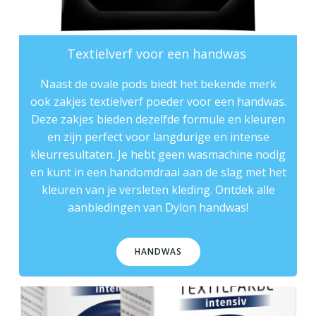
Textielverf voor een handwas
Naast de ovale
pods
biedt het bekende merk
ook zakjes textielverf poeder voor een handwas.
Deze zakjes bieden dezelfde formule en kleuren
en zijn perfect voor langdurige en intense
kleurresultaten. Je hebt geen wasmachine nodig
en kunt in een handomdraai aan de slag met het
kleuren van je versleten kleding. Ontdek alle
aanbiedingen van
Dylon handwas
!
HANDWAS