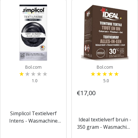
Bol.com
Bol.com
1.0
5.0
€17,00
Simplicol Textielverf
Ideal textielverf bruin -
Intens - Wasmachine
350 gram - Wasmachine
Textielverf - Black
- Alles in 1 - 30ºC -
Velvet - 1 stuk