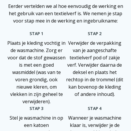
Eerder vertelden we al hoe eenvoudig de werking en
het gebruik van een textielverf is. We nemen je stap
voor stap mee in de werking en ingebruikname:
STAP 1
STAP 2
Plaats je kleding vochtig in
Verwijder de verpakking
de wasmachine. Zorg er
van je aangeschafte
voor dat de stof gewassen
textielverf pod of zakje
is met een goed
verf. Verwijder daarna de
wasmiddel (was van te
deksel en plaats het
voren grondig, ook
rechtop in de trommel (dit
nieuwe kleren, om
kan bovenop de kleding
vlekken in zijn geheel te
of andere inhoud).
verwijderen).
STAP 3
STAP 4
Stel je wasmachine in op
Wanneer je wasmachine
een katoen
klaar is, verwijder je de