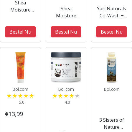
Shea
Shea
Yari Naturals
Moisture
Moisture
Co-Wash +
Coconut &
Coconut &
Naturals Curl
Hibiscus Co-
Hibiscus Co-
Activator
Wash
Bestel Nu
Bestel Nu
Bestel Nu
Wash
Cream set
Conditoning
Conditioning
Cleanser 237
Cleanser 354
ml
ml
Bol.com
Bol.com
Bol.com
5.0
4.0
€13,99
3 Sisters of
Nature