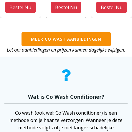
Defining
Leave-in
methode -
Bestel Nu
Bestel Nu
Bestel Nu
Custard -
Conditioner
Curly Girl
227gr - CG
474ml
proof
MEER CO WASH AANBIEDINGEN
Let op: aanbiedingen en prijzen kunnen dagelijks wijzigen.
Wat is Co Wash Conditioner?
Co wash (ook wel: Co Wash conditioner) is een
methode om je haar te verzorgen. Wanneer je deze
methode volgt zul je niet langer schadelijke