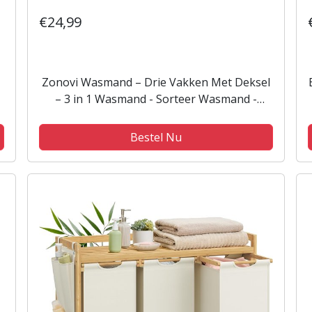
€24,99
Zonovi Wasmand – Drie Vakken Met Deksel
– 3 in 1 Wasmand - Sorteer Wasmand -
Opvouwbaar – Wassorteerder – Dichte
Wasmand - Dubbele Wasmand – Laundry
Bestel Nu
Basket –...