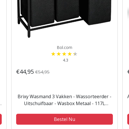
Bol.com
4.3
€44,95
€54,95
Brixy Wasmand 3 Vakken - Wassorteerder -
-
Uitschuifbaar - Wasbox Metaal - 117L
-
Inhoud - 90 x 33 x 70 cm - Zwart/Bruin
Bestel Nu