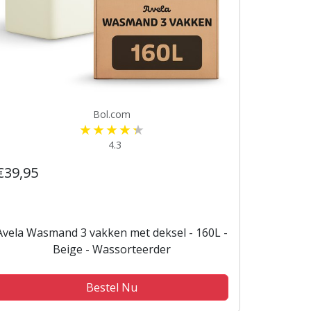
Bol.com
4.3
€39,95
Avela Wasmand 3 vakken met deksel - 160L -
Beige - Wassorteerder
Bestel Nu