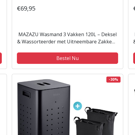
€69,95
MAZAZU Wasmand 3 Vakken 120L – Deksel
& Wassorteerder met Uitneembare Zakken -
Beige
Bestel Nu
-30%