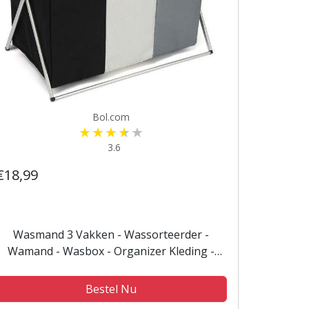
Bol.com
3.6
€18,99
Wasmand 3 Vakken - Wassorteerder -
Wamand - Wasbox - Organizer Kleding -
Waszakken Voor Wasgoed - Laundry Basket
- Dubbele Wasmand
Bestel Nu