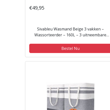
€49,95
Sivableu Wasmand Beige 3 vakken –
Wassorteerder – 160L – 3 uitneembare
zakken – Wasmand met Deksel –
opvouwbaar - Laundry Basket - Wasbox -
Bestel Nu
Bamboe - Labels