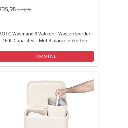
€35,98
€39,98
BOTC Wasmand 3 Vakken - Wassorteerder -
160L Capaciteit - Met 3 blanco etiketten -
Bamboe Wasmand met Deksel -
75*57*37cm - Crème wit
Bestel Nu