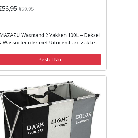
€56,95
€59,95
MAZAZU Wasmand 2 Vakken 100L – Deksel
& Wassorteerder met Uitneembare Zakken -
Beige
Bestel Nu