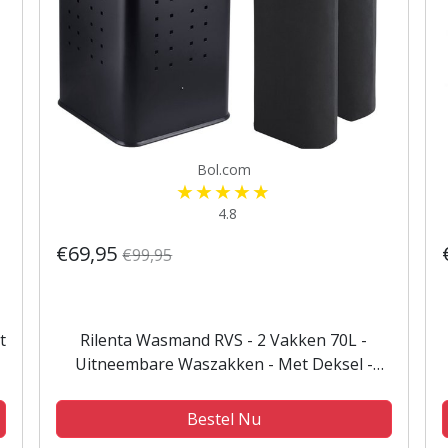
Bol.com
4.8
€69,95
€99,95
t
Rilenta Wasmand RVS - 2 Vakken 70L -
Uitneembare Waszakken - Met Deksel -
Wassorteerder - 2x 35L Compartimenten -
Smalle Dubbele Wasmand - Zwart
Bestel Nu