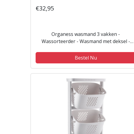
€32,95
Organess wasmand 3 vakken -
Wassorteerder - Wasmand met deksel -
Opvouwbaar - 150L - Bamboe
Bestel Nu