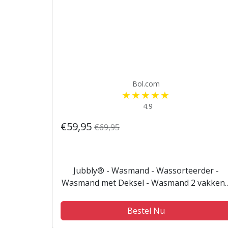
Bol.com
4.9
€59,95
€69,95
Jubbly® - Wasmand - Wassorteerder -
Wasmand met Deksel - Wasmand 2 vakken 
Wasmand opvouwbaar - Wasbox - 90 Liter 
Beige - The Splitsmart
Bestel Nu