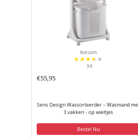
Bol.com
3.6
€55,95
Sens Design Wassorteerder – Wasmand me
3 vakken - op wieltjes
Bestel Nu