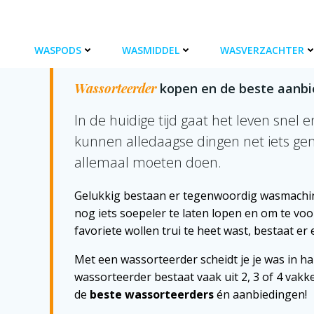
Ga
naar
de
WASSORTEERDER
WASPODS
WASMIDDEL
WASVERZACHTER
inhoud
Wassorteerder
kopen en de beste aanbi
In de huidige tijd gaat het leven snel e
kunnen alledaagse dingen net iets ge
allemaal moeten doen.
Gelukkig bestaan er tegenwoordig wasmachin
nog iets soepeler te laten lopen en om te voo
favoriete wollen trui te heet wast, bestaat er
Met een wassorteerder scheidt je je was in h
wassorteerder bestaat vaak uit 2, 3 of 4 vakk
de
beste wassorteerders
én aanbiedingen!