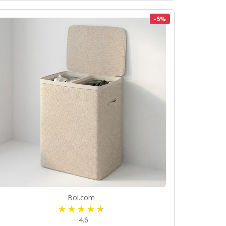
-5%
Bol.com
4.6